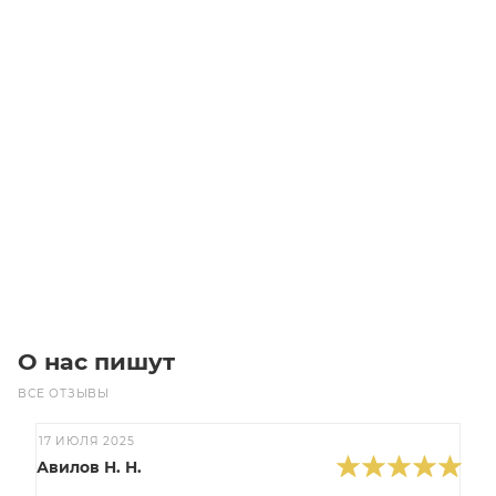
5SPB-425 (под расточку) Шкив
Уточните наличие
Цена по запросу
Под заказ
О нас пишут
ВСЕ ОТЗЫВЫ
17 ИЮЛЯ 2025
Авилов Н. Н.