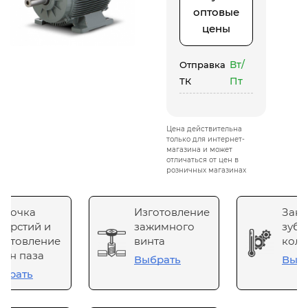
оптовые
цены
Вт/
Отправка
Пт
ТК
Цена действительна
только для интернет-
магазина и может
отличаться от цен в
розничных магазинах
сточка
Изготовление
Зака
верстий и
зажимного
зубч
готовление
винта
коле
он паза
Выбрать
Выб
брать