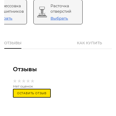
прессовка
Расточка
одшипников
отверстий
брать
Выбрать
ОТЗЫВЫ
КАК КУПИТЬ
Отзывы
Нет оценок
ОСТАВИТЬ ОТЗЫВ