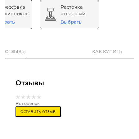
прессовка
Расточка
одшипников
отверстий
брать
Выбрать
ОТЗЫВЫ
КАК КУПИТЬ
Отзывы
Нет оценок
ОСТАВИТЬ ОТЗЫВ