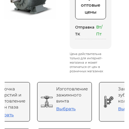
оптовые
цены
Вт/
Отправка
Пт
ТК
Цена действительна
только для интернет-
магазина и может
отличаться от цен в
розничных магазинах
сточка
Изготовление
Зака
верстий и
зажимного
зубч
готовление
винта
коле
он паза
Выбрать
Выб
брать