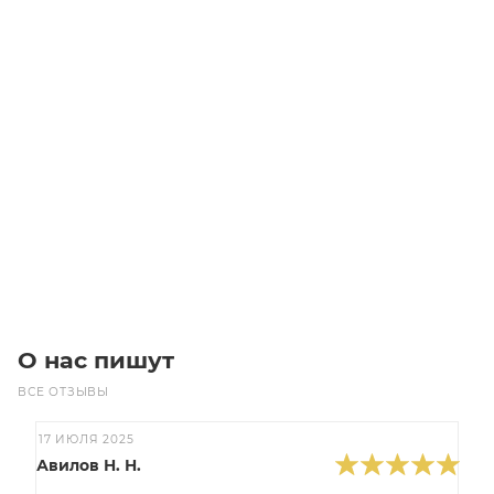
Сферический шарикоподшипник 2212
Уточните наличие
Цена по запросу
Под заказ
О нас пишут
ВСЕ ОТЗЫВЫ
17 ИЮЛЯ 2025
Авилов Н. Н.