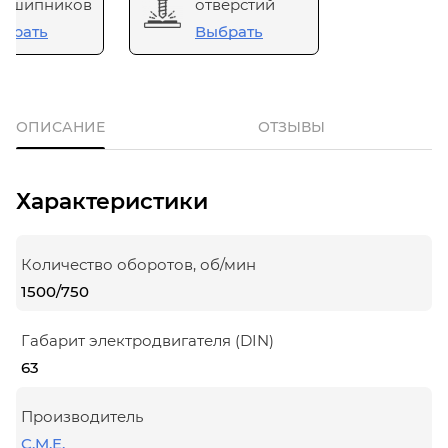
одшипников
отверстий
брать
Выбрать
ОПИСАНИЕ
ОТЗЫВЫ
Характеристики
Количество оборотов, об/мин
1500/750
Габарит электродвигателя (DIN)
63
Производитель
C.M.E.