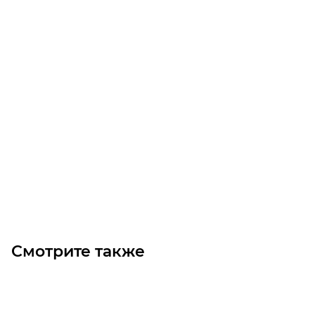
Цепь 32B-2
Уточните наличие
24 300
₽
/м
В корзину
Смотрите также