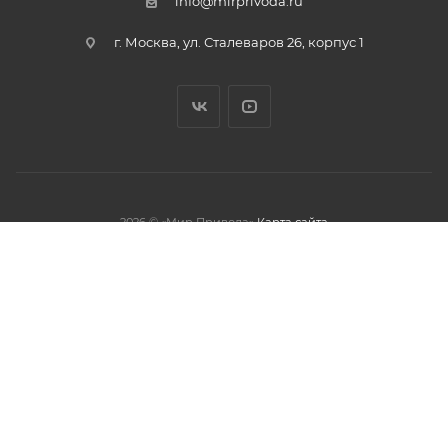
info@mirprivoda.ru
г. Москва, ул. Сталеваров 26, корпус 1
2026 © «Мир Привода»
Карта сайта
олжая использовать данный сайт,
тношении обработки персональных
обработки файлов cookies.