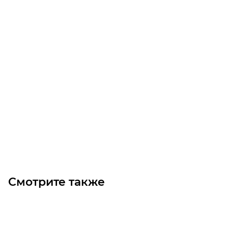
Гайка ШВП SFU 6310-4
Уточните наличие
Цена по запросу
Под заказ
Смотрите также