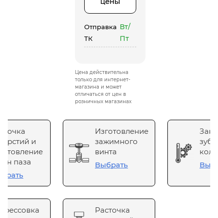
цены
Вт/
Отправка
Пт
ТК
Цена действительна
только для интернет-
магазина и может
отличаться от цен в
розничных магазинах
сточка
Изготовление
Зака
верстий и
зажимного
зубч
готовление
винта
коле
он паза
Выбрать
Выб
брать
прессовка
Расточка