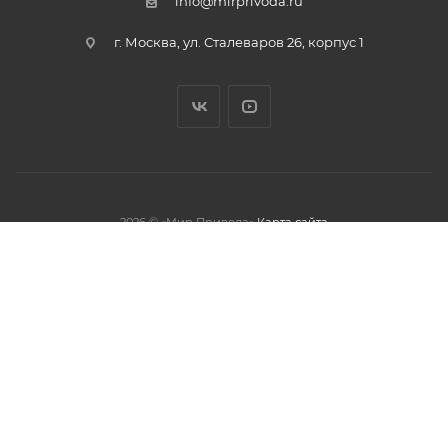
info@mirprivoda.ru
г. Москва, ул. Сталеваров 26, корпус 1
2026 © «Мир Привода»
Карта сайта
олжая использовать данный сайт,
тношении обработки персональных
обработки файлов cookies.