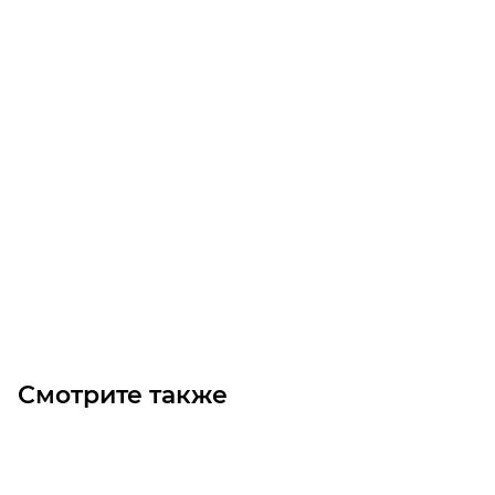
Ремень SPC 6300 (GATES)
Уточните наличие
Цена по запросу
Под заказ
Смотрите также