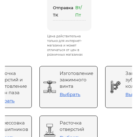
Вт/
Отправка
Пт
ТК
Цена действительна
только для интернет-
магазина и может
отличаться от цен в
розничных магазинах
сточка
Изготовление
Зака
верстий и
зажимного
зубч
готовление
винта
коле
он паза
Выбрать
Выб
брать
прессовка
Расточка
одшипников
отверстий