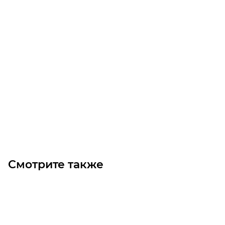
Шестерня M1.5 Z=62 со ступицей цилиндрическая
Много
1 470
₽
/шт
В корзину
Смотрите также