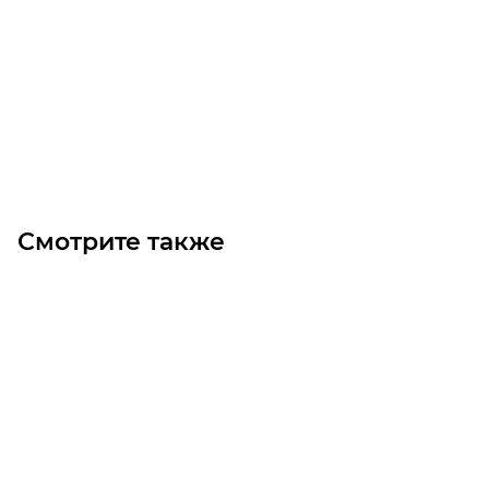
Мотор-редуктор CHM 063 U 15 P80 B5 B3 CHT 80B2 W
Уточните наличие
Цена по запросу
Под заказ
Смотрите также