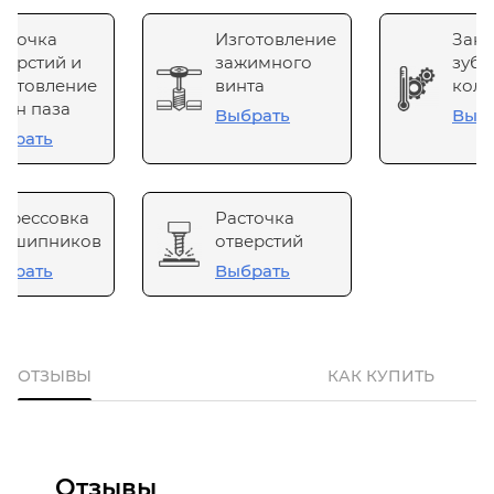
сточка
Изготовление
Зака
верстий и
зажимного
зубч
готовление
винта
коле
он паза
Выбрать
Выб
брать
прессовка
Расточка
одшипников
отверстий
брать
Выбрать
ОТЗЫВЫ
КАК КУПИТЬ
Отзывы