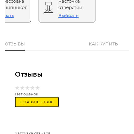
прессовка
Расточка
одшипников
отверстий
брать
Выбрать
ОТЗЫВЫ
КАК КУПИТЬ
Отзывы
Нет оценок
ОСТАВИТЬ ОТЗЫВ
Загрузка отзывов...