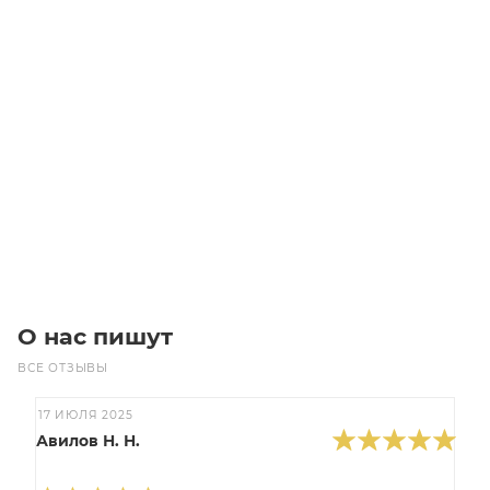
Линейный модуль YR-EGHS175F-BM-10-1250
Уточните наличие
Цена по запросу
Под заказ
О нас пишут
ВСЕ ОТЗЫВЫ
17 ИЮЛЯ 2025
Авилов Н. Н.