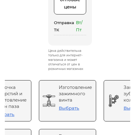
цены
Вт/
Отправка
Пт
ТК
Цена действительна
только для интернет-
магазина и может
отличаться от цен в
розничных магазинах
сточка
Изготовление
Зака
верстий и
зажимного
зубч
готовление
винта
коле
он паза
Выбрать
Выб
брать