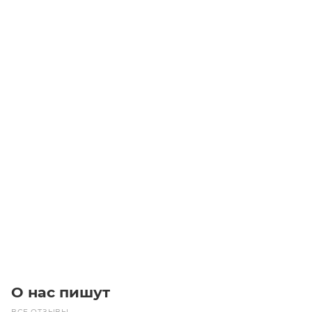
HTD 474 3M 9 Ремень (Gates)
Уточните наличие
Цена по запросу
Под заказ
О нас пишут