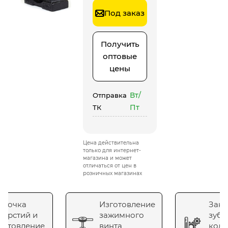
Под заказ
Получить
оптовые
цены
Вт/
Отправка
Пт
ТК
Цена действительна
только для интернет-
магазина и может
отличаться от цен в
розничных магазинах
сточка
Изготовление
Зака
верстий и
зажимного
зубч
готовление
винта
коле