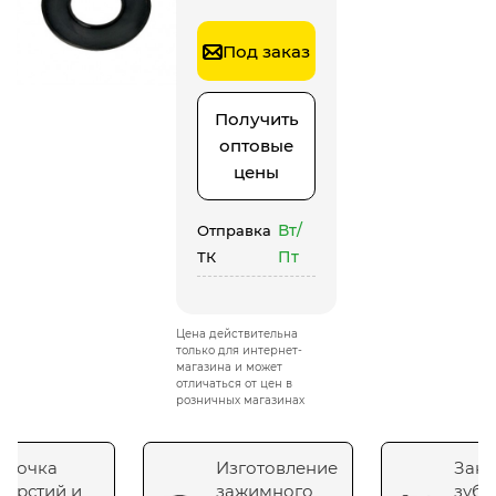
Под заказ
Получить
оптовые
цены
Вт/
Отправка
Пт
ТК
Цена действительна
только для интернет-
магазина и может
отличаться от цен в
розничных магазинах
сточка
Изготовление
Зака
верстий и
зажимного
зубч