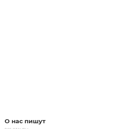
XH 400 Z=28 Шкивы зубчатые
Уточните наличие
23 144
₽
/шт
В корзину
О нас пишут