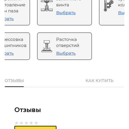
готовление
винта
коле
он паза
Выбрать
Выб
брать
прессовка
Расточка
одшипников
отверстий
брать
Выбрать
ОТЗЫВЫ
КАК КУПИТЬ
Отзывы