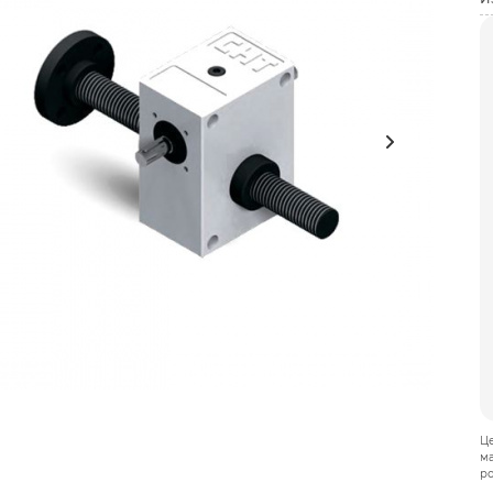
Це
ма
р