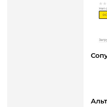
Нет 
ОС
Загру
Соп
Аль