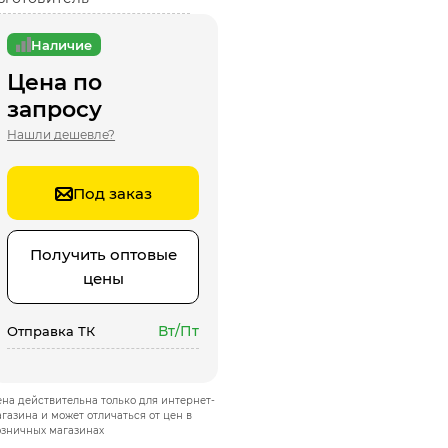
Наличие
Цена по
запросу
Нашли дешевле?
Под заказ
Получить оптовые
цены
Вт/Пт
Отправка ТК
на действительна только для интернет-
газина и может отличаться от цен в
озничных магазинах