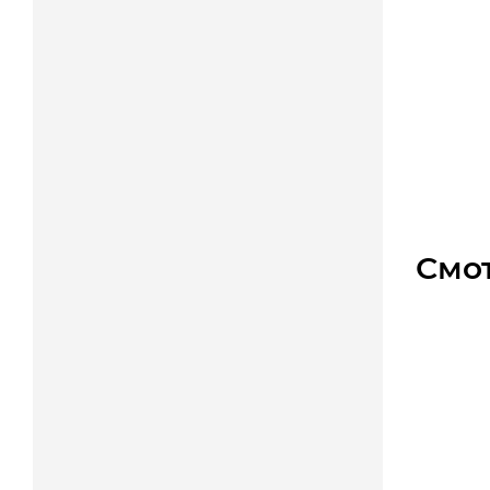
Планет
Уто
Цена
Смо