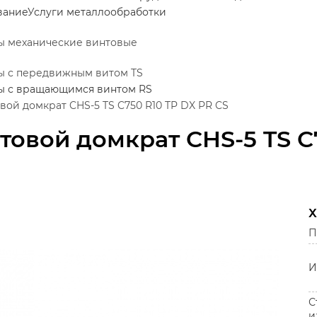
вание
Услуги металлообработки
ы механические винтовые
ы с передвижным витом TS
ы с вращающимся винтом RS
вой домкрат CHS-5 TS C750 R10 TP DX PR CS
товой домкрат CHS-5 TS C
Х
П
И
С
и