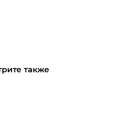
арный редуктор 301 L3 373 HC P90 T Bonfiglioli
чните наличие
 по запросу
трите также