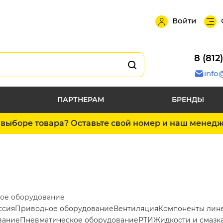
Войти
8 (812
info
ПАРТНЕРАМ
БРЕНДЫ
выборе товара? Оставьте свой номер и наш менед
ое оборудование
ссия
Приводное оборудование
Вентиляция
Компоненты лин
вание
Пневматическое оборудование
РТИ
Жидкости и смазк