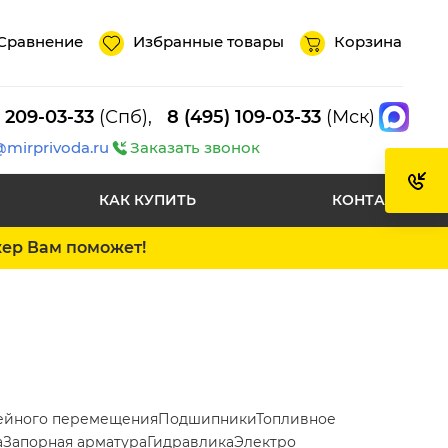
Сравнение
Избранные товары
Корзина
) 209-03-33
(Спб),
8 (495) 109-03-33
(Мск)
@mirprivoda.ru
Заказать звонок
КАК КУПИТЬ
КОНТАКТЫ
жер Вам поможет!
ейного перемещения
Подшипники
Топливное
а
Запорная арматура
Гидравлика
Электро