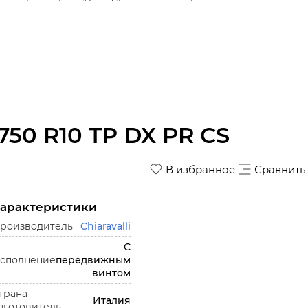
750 R10 TP DX PR CS
В избранное
Сравнить
арактеристики
роизводитель
Chiaravalli
С
сполнение
передвижным
винтом
трана
Италия
зготовитель