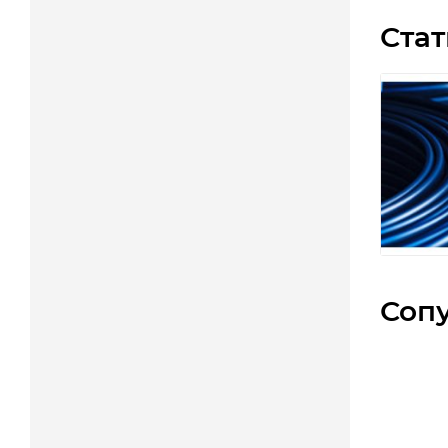
Стат
Соп