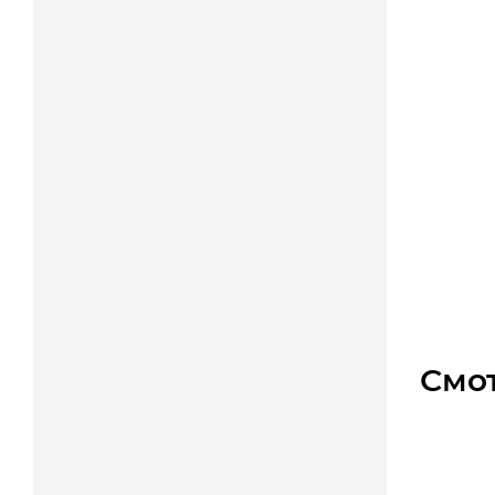
HTD 8
Дос
Арт.: 4
5 100
Смо