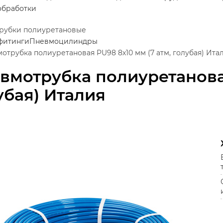
обработки
рубки полиуретановые
фитинги
Пневмоцилиндры
отрубка полиуретановая PU98 8х10 мм (7 атм, голубая) Ита
вмотрубка полиуретановая
убая) Италия