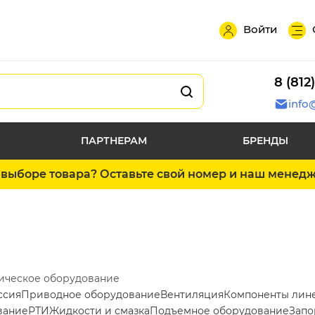
Войти
8 (812
info
ПАРТНЕРАМ
БРЕНДЫ
выборе товара? Оставьте свой номер и наш менед
ическое оборудование
ссия
Приводное оборудование
Вентиляция
Компоненты лин
вание
РТИ
Жидкости и смазка
Подъемное оборудование
Запо