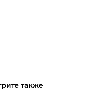
M-30-56 Шкив зубчатый
таточно
0430056
₽
/шт
трите также