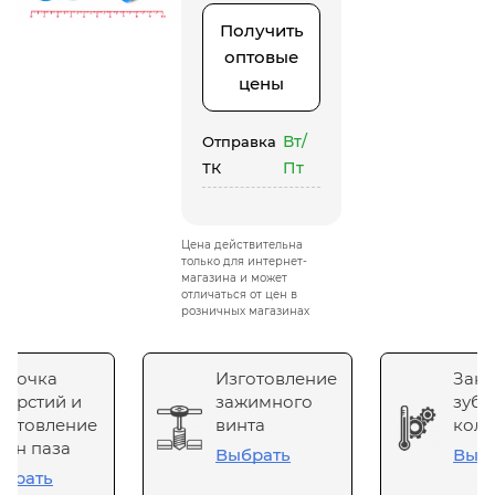
Получить
оптовые
цены
Вт/
Отправка
Пт
ТК
Цена действительна
только для интернет-
магазина и может
отличаться от цен в
розничных магазинах
сточка
Изготовление
Зака
верстий и
зажимного
зубч
готовление
винта
коле
он паза
Выбрать
Выб
брать