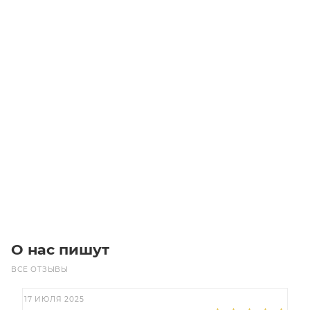
Заготовка CT 10 Z=38 для зубчатого шкива
Уточните наличие
19 400
₽
/шт
В корзину
О нас пишут
ВСЕ ОТЗЫВЫ
17 ИЮЛЯ 2025