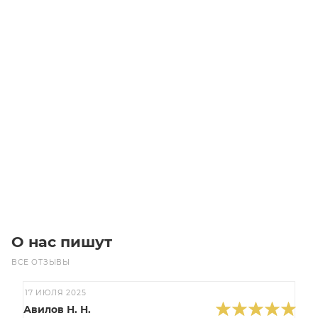
CH-05 P R.18 71F14 червячный редуктор Chiaravalli
Уточните наличие
Цена по запросу
Под заказ
О нас пишут
ВСЕ ОТЗЫВЫ
17 ИЮЛЯ 2025
Авилов Н. Н.