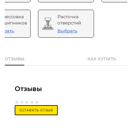
прессовка
Расточка
одшипников
отверстий
брать
Выбрать
ОТЗЫВЫ
КАК КУПИТЬ
Отзывы
ОСТАВИТЬ ОТЗЫВ