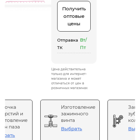
Получить
оптовые
цены
Вт/
Отправка
Пт
ТК
Цена действительна
только для интернет-
магазина и может
отличаться от цен в
розничных магазинах
сточка
Изготовление
Зака
верстий и
зажимного
зубч
готовление
винта
коле
он паза
Выбрать
Выб
брать