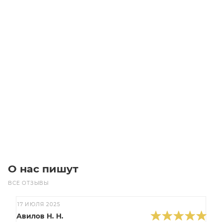
Звездочка ASA 60-2 без ступицы, под расточку, Z=57
Уточните наличие
28 700
₽
/шт
В корзину
О нас пишут
ВСЕ ОТЗЫВЫ
17 ИЮЛЯ 2025
Авилов Н. Н.