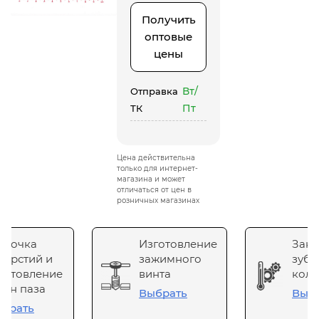
Получить
оптовые
цены
Вт/
Отправка
Пт
ТК
Цена действительна
только для интернет-
магазина и может
отличаться от цен в
розничных магазинах
сточка
Изготовление
Зака
верстий и
зажимного
зубч
готовление
винта
коле
он паза
Выбрать
Выб
брать