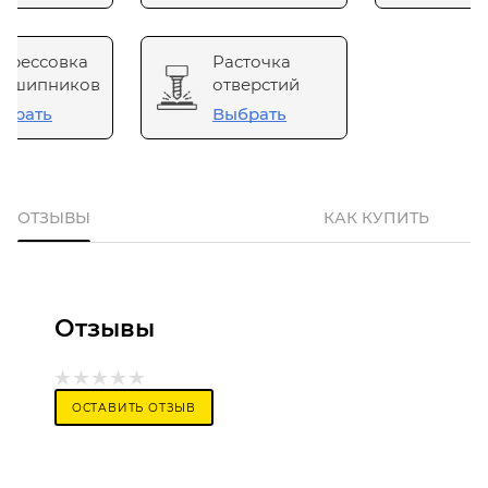
прессовка
Расточка
одшипников
отверстий
брать
Выбрать
ОТЗЫВЫ
КАК КУПИТЬ
Отзывы
ОСТАВИТЬ ОТЗЫВ