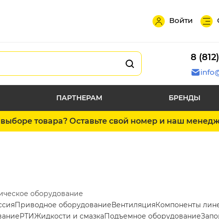
Войти
8 (812
info
ПАРТНЕРАМ
БРЕНДЫ
выборе товара? Оставьте свой номер и наш менед
ическое оборудование
ссия
Приводное оборудование
Вентиляция
Компоненты лин
вание
РТИ
Жидкости и смазка
Подъемное оборудование
Запо