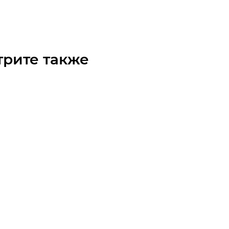
₽
/шт
трите также