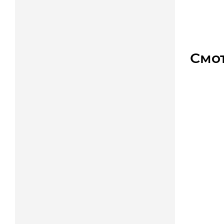
5 434
Смо