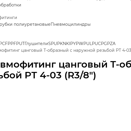
обработки
фитинги
рубки полиуретановые
Пневмоцилиндры
PCF
PPF
PUT
Глушители
SPU
PK
NKI
PY
PW
PUL
PUC
PG
PZA
офитинг цанговый Т-образный с наружной резьбой PТ 4-03 
вмофитинг цанговый Т-о
ьбой PТ 4-03 (R3/8")