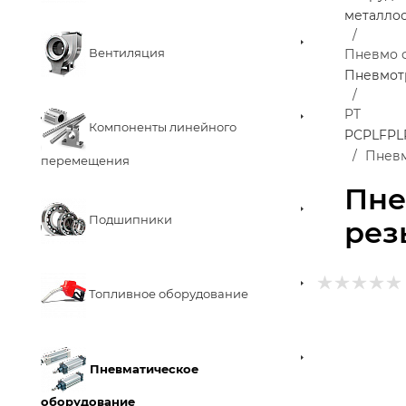
металло
Вентиляция
Пневмо 
Пневмот
PT
Компоненты линейного
PC
PLF
PL
Пневм
перемещения
Пне
Подшипники
рез
Топливное оборудование
Пневматическое
оборудование