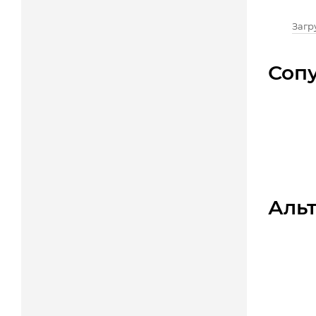
Загру
Соп
Аль