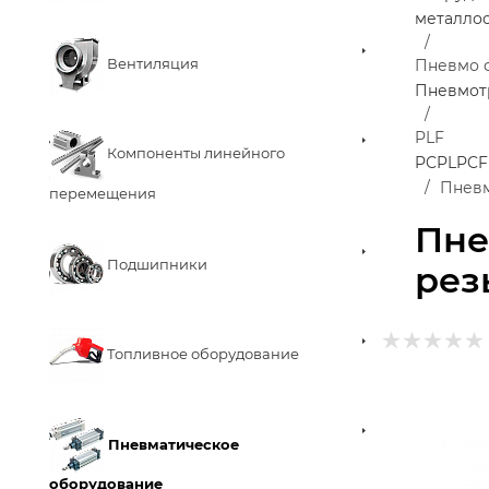
металло
Вентиляция
Пневмо 
Пневмот
PLF
Компоненты линейного
PC
PL
PCF
Пневм
перемещения
Пне
Подшипники
резь
Топливное оборудование
Пневматическое
оборудование