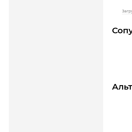
Загру
Соп
Аль