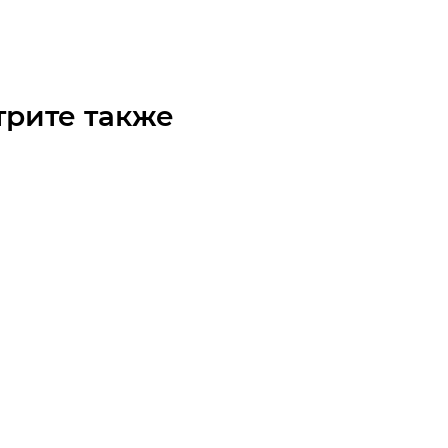
 по запросу
трите также