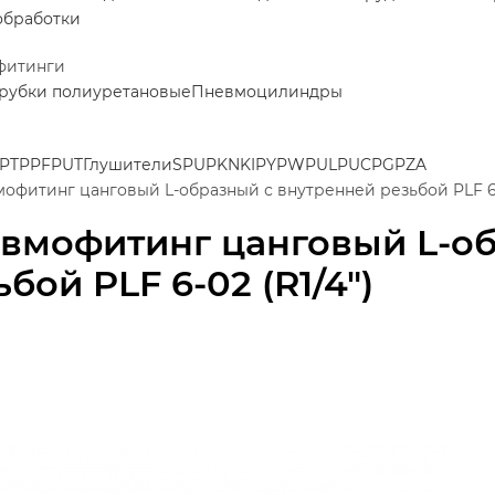
обработки
фитинги
рубки полиуретановые
Пневмоцилиндры
PT
PPF
PUT
Глушители
SPU
PK
NKI
PY
PW
PUL
PUC
PG
PZA
офитинг цанговый L-образный с внутренней резьбой PLF 6-0
вмофитинг цанговый L-об
бой PLF 6-02 (R1/4")