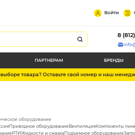
Войти
8 (812
info
ПАРТНЕРАМ
БРЕНДЫ
выборе товара? Оставьте свой номер и наш менед
ическое оборудование
ссия
Приводное оборудование
Вентиляция
Компоненты лин
вание
РТИ
Жидкости и смазка
Подъемное оборудование
Запо