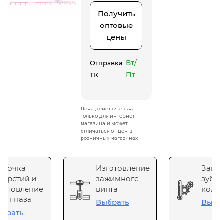
Получить
оптовые
цены
Вт/
Отправка
Пт
ТК
Цена действительна
только для интернет-
магазина и может
отличаться от цен в
розничных магазинах
сточка
Изготовление
Зака
верстий и
зажимного
зубч
готовление
винта
коле
он паза
Выбрать
Выб
брать