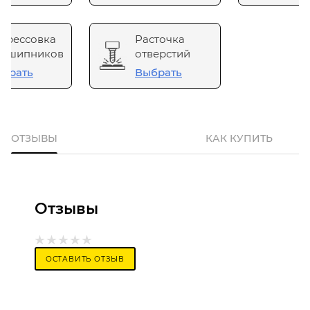
прессовка
Расточка
одшипников
отверстий
брать
Выбрать
ОТЗЫВЫ
КАК КУПИТЬ
Отзывы
ОСТАВИТЬ ОТЗЫВ