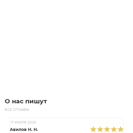
Линейный модуль YR-EGHP210F-L-1150
Уточните наличие
Цена по запросу
Под заказ
О нас пишут
ВСЕ ОТЗЫВЫ
17 ИЮЛЯ 2025
Авилов Н. Н.