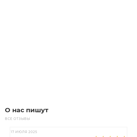
PM5029/4 1980M4 MICROV Ремень (Gates)
Уточните наличие
Цена по запросу
Под заказ
О нас пишут
ВСЕ ОТЗЫВЫ
17 ИЮЛЯ 2025