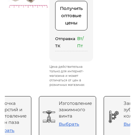
Получить
оптовые
цены
Вт/
Отправка
Пт
ТК
Цена действительна
только для интернет-
магазина и может
отличаться от цен в
розничных магазинах
сточка
Изготовление
Зака
верстий и
зажимного
зубч
готовление
винта
коле
он паза
Выбрать
Выб
брать