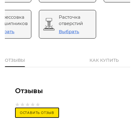
прессовка
Расточка
одшипников
отверстий
брать
Выбрать
ОТЗЫВЫ
КАК КУПИТЬ
Отзывы
ОСТАВИТЬ ОТЗЫВ