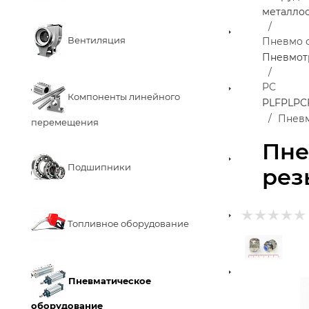
металло
Вентиляция
Пневмо 
Пневмот
PC
Компоненты линейного
PLF
PL
PC
Пневм
перемещения
Пне
Подшипники
рез
Топливное оборудование
Пневматическое
оборудование