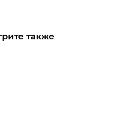
0
₽
/шт
трите также