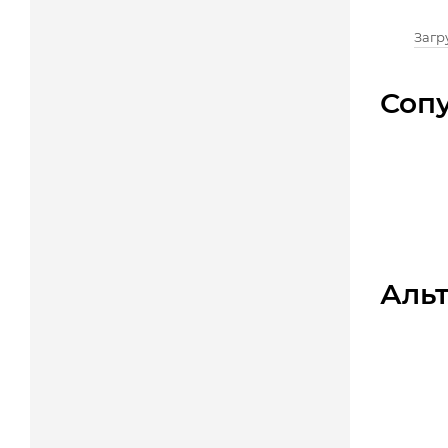
Загру
Соп
Аль