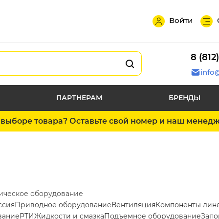
Войти
8 (812
info
ПАРТНЕРАМ
БРЕНДЫ
выборе товара? Оставьте свой номер и наш менед
ическое оборудование
ссия
Приводное оборудование
Вентиляция
Компоненты лин
вание
РТИ
Жидкости и смазка
Подъемное оборудование
Запо