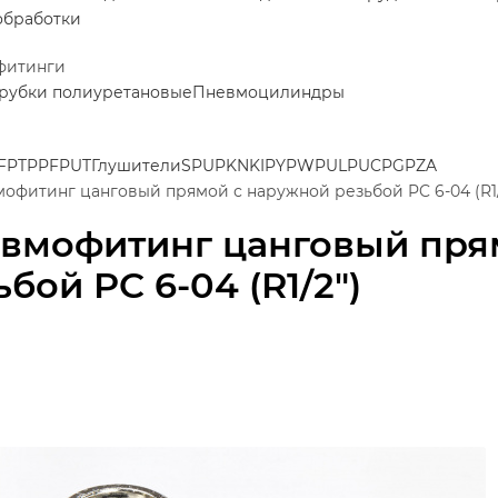
обработки
фитинги
рубки полиуретановые
Пневмоцилиндры
F
PT
PPF
PUT
Глушители
SPU
PK
NKI
PY
PW
PUL
PUC
PG
PZA
офитинг цанговый прямой с наружной резьбой PC 6-04 (R1/
вмофитинг цанговый пря
ьбой PC 6-04 (R1/2")