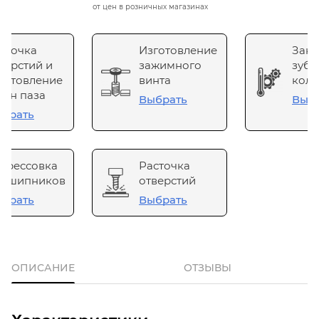
от цен в розничных магазинах
сточка
Изготовление
Зака
верстий и
зажимного
зубч
готовление
винта
коле
он паза
Выбрать
Выб
брать
прессовка
Расточка
одшипников
отверстий
брать
Выбрать
ОПИСАНИЕ
ОТЗЫВЫ