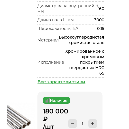
Диаметр вала внутренний d,
60
мм
Длина вала L, мм
3000
Шероховатость, RA
0.15
Высокоуглеродистая
Материал
хромистая сталь
Хромированное с
хромовым
Исполнение
покрытием
твердостью HRC
65
Все характеристики
Наличие
180 000
₽
/шт