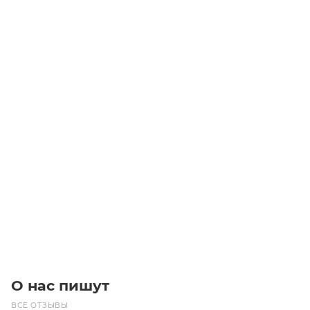
5SPC-1250 TB5050 Шкив
Уточните наличие
156 000
₽
/шт
В корзину
О нас пишут
ВСЕ ОТЗЫВЫ