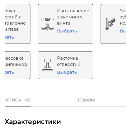
сточка
Изготовление
Зака
верстий и
зажимного
зубч
готовление
винта
коле
он паза
Выбрать
Выб
брать
прессовка
Расточка
одшипников
отверстий
брать
Выбрать
ОПИСАНИЕ
ОТЗЫВЫ
Характеристики