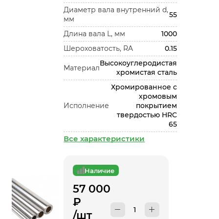
Диаметр вала внутренний d,
55
мм
Длина вала L, мм
1000
Шероховатость, RA
0.15
Высокоуглеродистая
Материал
хромистая сталь
Хромированное с
хромовым
Исполнение
покрытием
твердостью HRC
65
Все характеристики
Наличие
57 000
₽
/шт