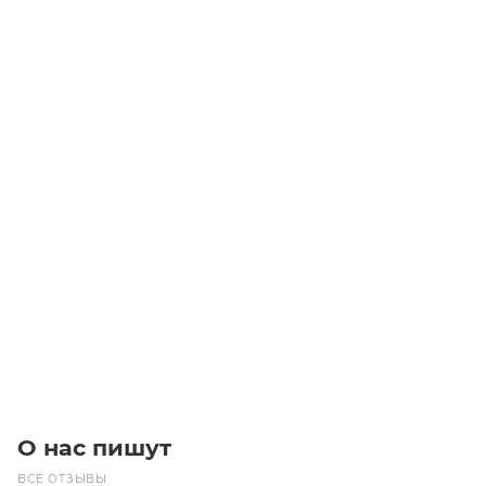
T5-420-12 Ремень (Gates)
Уточните наличие
Цена по запросу
Под заказ
О нас пишут
ВСЕ ОТЗЫВЫ