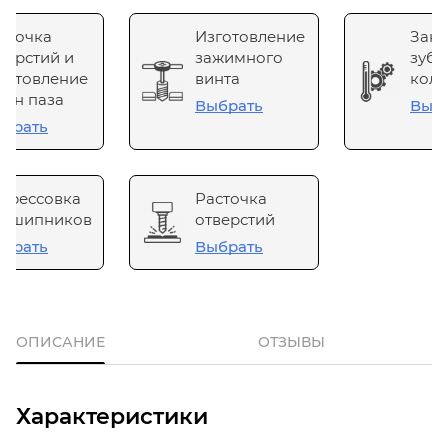
сточка
Изготовление
Зака
верстий и
зажимного
зубч
готовление
винта
коле
он паза
Выбрать
Выб
брать
прессовка
Расточка
одшипников
отверстий
брать
Выбрать
ОПИСАНИЕ
ОТЗЫВЫ
Характеристики