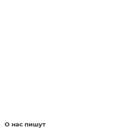
Двухскоростной электродвигатель GR132MB 4/8 B14 (3.3-
1.8)
Уточните наличие
Цена по запросу
Под заказ
О нас пишут