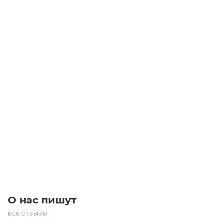
Сферический шарикоподшипник 2318
Уточните наличие
Цена по запросу
Под заказ
О нас пишут
ВСЕ ОТЗЫВЫ