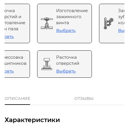
сточка
Изготовление
Зака
верстий и
зажимного
зубч
готовление
винта
коле
он паза
Выбрать
Выб
брать
прессовка
Расточка
одшипников
отверстий
брать
Выбрать
ОПИСАНИЕ
ОТЗЫВЫ
Характеристики