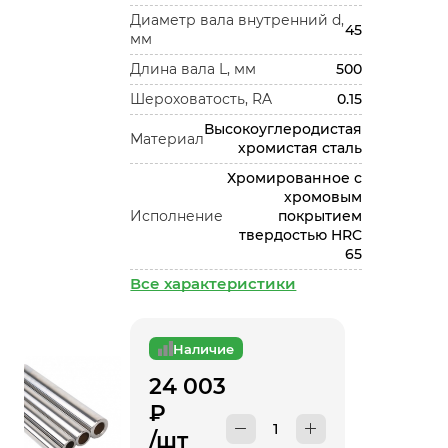
Диаметр вала внутренний d,
45
мм
Длина вала L, мм
500
Шероховатость, RA
0.15
Высокоуглеродистая
Материал
хромистая сталь
Хромированное с
хромовым
Исполнение
покрытием
твердостью HRC
65
Все характеристики
Наличие
24 003
₽
/шт