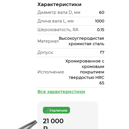
Характеристики
Диаметр вала D, мм
60
Длина вала L, мм
1000
Шероховатость, RA
0.15
Высокоуглеродистая
Материал
хромистая сталь
Допуск:
f7
Хромированное с
хромовым
Исполнение
покрытием
твердостью HRC
65
Все характеристики
Наличие
21 000
₽