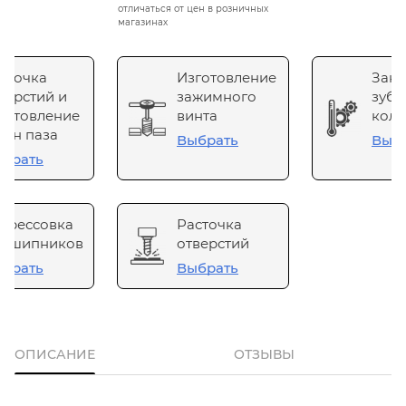
отличаться от цен в розничных
магазинах
сточка
Изготовление
Зака
верстий и
зажимного
зубч
готовление
винта
коле
он паза
Выбрать
Выб
брать
прессовка
Расточка
одшипников
отверстий
брать
Выбрать
ОПИСАНИЕ
ОТЗЫВЫ