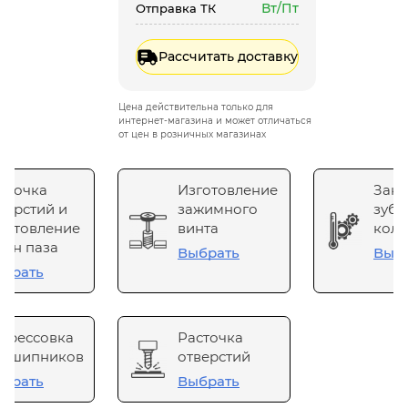
Вт/Пт
Отправка ТК
Рассчитать доставку
Цена действительна только для
интернет-магазина и может отличаться
от цен в розничных магазинах
сточка
Изготовление
Зака
верстий и
зажимного
зубч
готовление
винта
коле
он паза
Выбрать
Выб
брать
прессовка
Расточка
одшипников
отверстий
брать
Выбрать