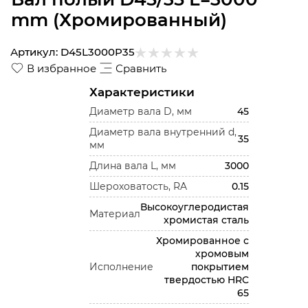
mm (Хромированный)
Артикул:
D45L3000P35
В избранное
Сравнить
Характеристики
Диаметр вала D, мм
45
Диаметр вала внутренний d,
35
мм
Длина вала L, мм
3000
Шероховатость, RA
0.15
Высокоуглеродистая
Материал
хромистая сталь
Хромированное с
хромовым
Исполнение
покрытием
твердостью HRC
65