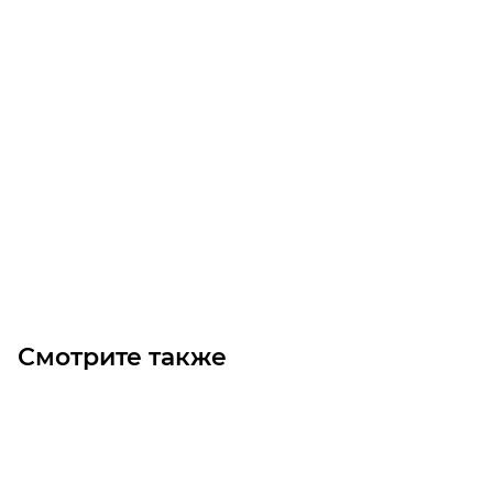
GT 8M-12-45 TB2012 Шкив зубчатый Poly Chain
Уточните наличие
4 170
₽
/шт
В корзину
Смотрите также