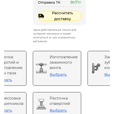
Вт/Пт
Отправка ТК
Рассчитать
доставку
Цена действительна только для
интернет-магазина и может
отличаться от цен в розничных
магазинах
сточка
Изготовление
Зака
верстий и
зажимного
зубч
готовление
винта
коле
он паза
Выбрать
Выб
брать
прессовка
Расточка
одшипников
отверстий
брать
Выбрать