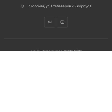
г. Москва, ул. Сталеваров 26, корпус 1
2026 © «Мир Привода»
Карта сайта
олжая использовать данный сайт,
тношении обработки персональных
обработки файлов cookies.