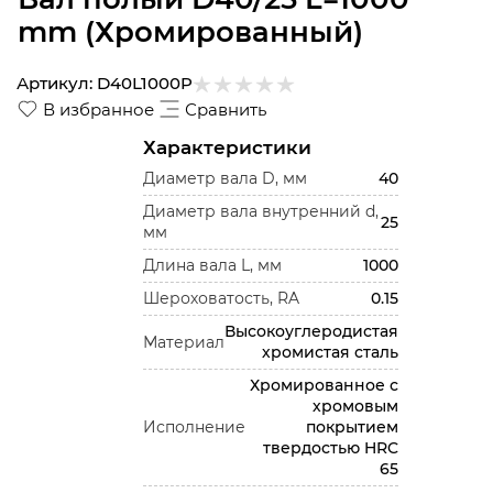
mm (Хромированный)
Артикул:
D40L1000P
В избранное
Сравнить
Характеристики
Диаметр вала D, мм
40
Диаметр вала внутренний d,
25
мм
Длина вала L, мм
1000
Шероховатость, RA
0.15
Высокоуглеродистая
Материал
хромистая сталь
Хромированное с
хромовым
Исполнение
покрытием
твердостью HRC
65