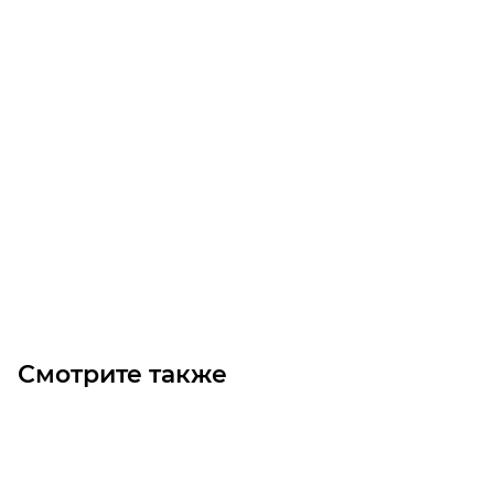
PJ813/15 320J15 MICROV Ремень (Gates)
Мало
Цена по запросу
Под заказ
Смотрите также