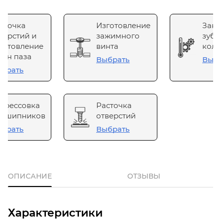
сточка
Изготовление
Зака
верстий и
зажимного
зубч
готовление
винта
коле
он паза
Выбрать
Выб
брать
прессовка
Расточка
одшипников
отверстий
брать
Выбрать
ОПИСАНИЕ
ОТЗЫВЫ
Характеристики