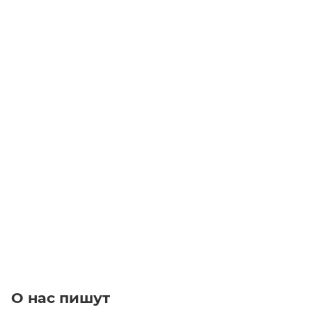
Линейный модуль YR-MGNS100F-BR-10-150
Уточните наличие
Цена по запросу
Под заказ
О нас пишут