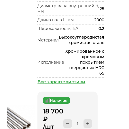
Диаметр вала внутренний d,
25
мм
Длина вала L, мм
2000
Шероховатость, RA
0.2
Высокоуглеродистая
Материал
хромистая сталь
Хромированное с
хромовым
Исполнение
покрытием
твердостью HRC
65
Все характеристики
Наличие
18 700
₽
/шт