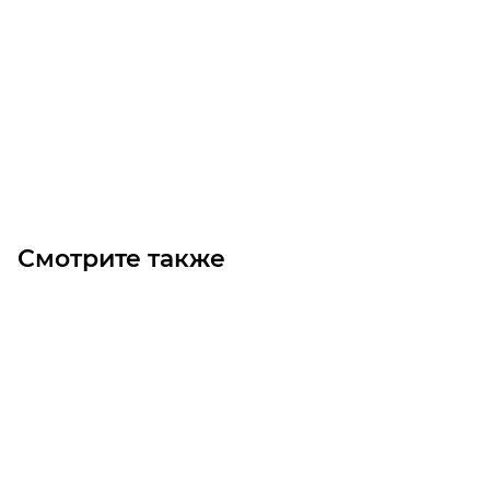
Частотный преобразователь 2.2 кВт 380 В
Достаточно
Цена по запросу
Под заказ
Смотрите также