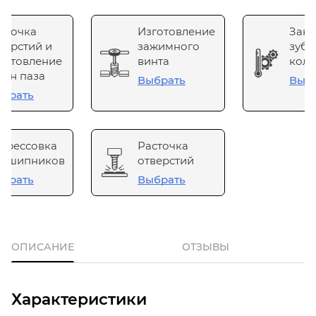
сточка
Изготовление
Зака
верстий и
зажимного
зубч
готовление
винта
коле
он паза
Выбрать
Выб
брать
прессовка
Расточка
одшипников
отверстий
брать
Выбрать
ОПИСАНИЕ
ОТЗЫВЫ
Характеристики