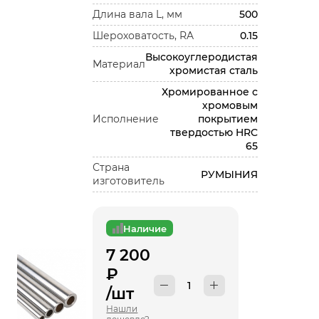
Длина вала L, мм
500
Шероховатость, RA
0.15
Высокоуглеродистая
Материал
хромистая сталь
Хромированное с
хромовым
Исполнение
покрытием
твердостью HRC
65
Страна
РУМЫНИЯ
изготовитель
Наличие
7 200
₽
/шт
Нашли