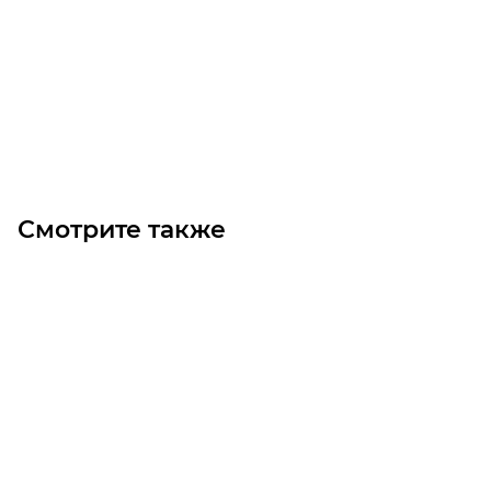
Много
621
₽
/шт
В корзину
Смотрите также