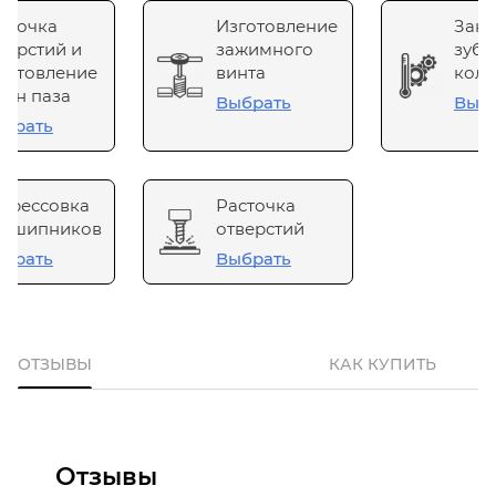
сточка
Изготовление
Зака
верстий и
зажимного
зубч
готовление
винта
коле
он паза
Выбрать
Выб
брать
прессовка
Расточка
одшипников
отверстий
брать
Выбрать
ОТЗЫВЫ
КАК КУПИТЬ
Отзывы