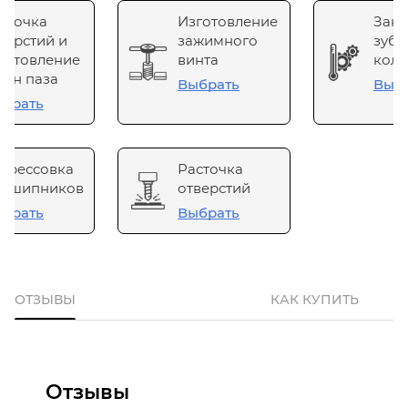
сточка
Изготовление
Зака
верстий и
зажимного
зубч
готовление
винта
коле
он паза
Выбрать
Выб
брать
прессовка
Расточка
одшипников
отверстий
брать
Выбрать
ОТЗЫВЫ
КАК КУПИТЬ
Отзывы