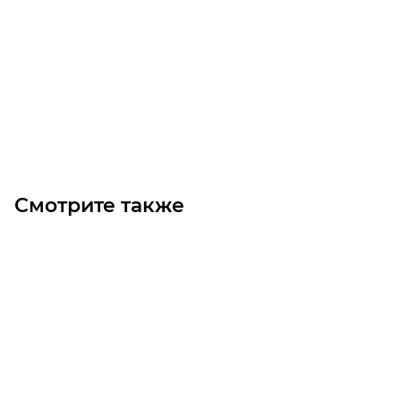
CH-03 R.10 63F11 червячный редуктор Chiaravalli
Уточните наличие
Цена по запросу
Под заказ
Смотрите также