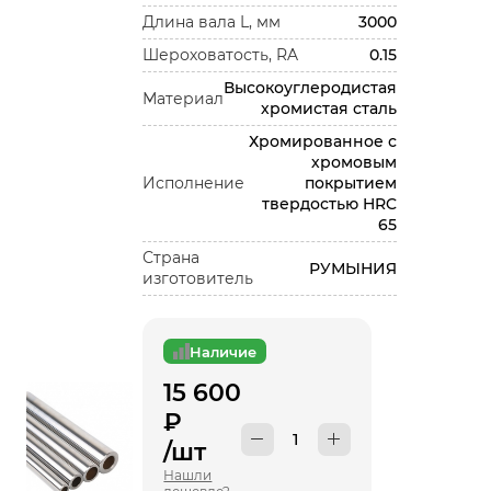
Длина вала L, мм
3000
Шероховатость, RA
0.15
Высокоуглеродистая
Материал
хромистая сталь
Хромированное с
хромовым
Исполнение
покрытием
твердостью HRC
65
Страна
РУМЫНИЯ
изготовитель
Наличие
15 600
₽
/шт
Нашли