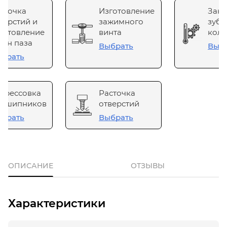
сточка
Изготовление
Зака
верстий и
зажимного
зубч
готовление
винта
коле
он паза
Выбрать
Выб
брать
прессовка
Расточка
одшипников
отверстий
брать
Выбрать
ОПИСАНИЕ
ОТЗЫВЫ
Характеристики