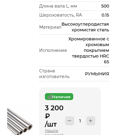
Длина вала L, мм
500
Шероховатость, RA
0.15
Высокоуглеродистая
Материал
хромистая сталь
Хромированное с
хромовым
Исполнение
покрытием
твердостью HRC
65
Страна
РУМЫНИЯ
изготовитель
Наличие
3 200
₽
/шт
Нашли