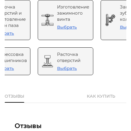
сточка
Изготовление
Зака
верстий и
зажимного
зубч
готовление
винта
коле
он паза
Выбрать
Выб
брать
прессовка
Расточка
одшипников
отверстий
брать
Выбрать
ОТЗЫВЫ
КАК КУПИТЬ
Отзывы