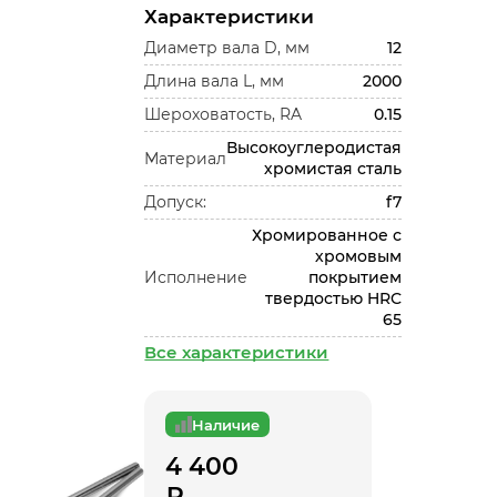
Характеристики
Диаметр вала D, мм
12
Длина вала L, мм
2000
Шероховатость, RA
0.15
Высокоуглеродистая
Материал
хромистая сталь
Допуск:
f7
Хромированное с
хромовым
Исполнение
покрытием
твердостью HRC
65
Все характеристики
Наличие
4 400
₽