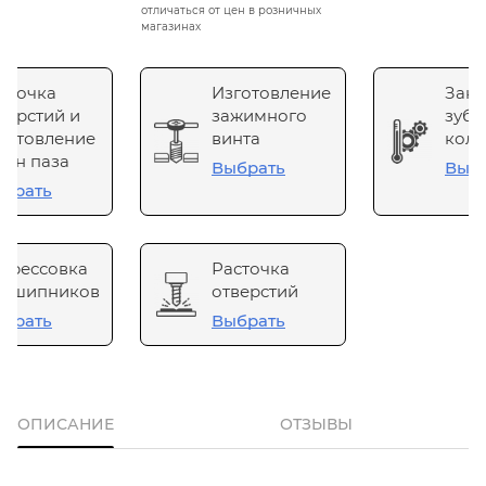
отличаться от цен в розничных
магазинах
сточка
Изготовление
Зака
верстий и
зажимного
зубч
готовление
винта
коле
он паза
Выбрать
Выб
брать
прессовка
Расточка
одшипников
отверстий
брать
Выбрать
ОПИСАНИЕ
ОТЗЫВЫ