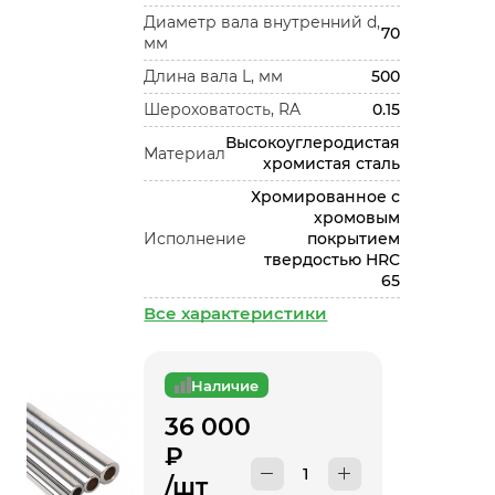
Диаметр вала внутренний d,
70
мм
Длина вала L, мм
500
Шероховатость, RA
0.15
Высокоуглеродистая
Материал
хромистая сталь
Хромированное с
хромовым
Исполнение
покрытием
твердостью HRC
65
Все характеристики
Наличие
36 000
₽
/шт