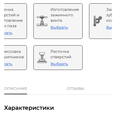
сточка
Изготовление
Зака
верстий и
зажимного
зубч
готовление
винта
коле
он паза
Выбрать
Выб
брать
прессовка
Расточка
одшипников
отверстий
брать
Выбрать
ОПИСАНИЕ
ОТЗЫВЫ
Характеристики