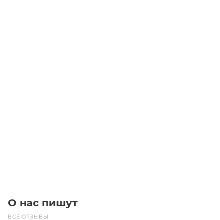
PL3125/7 1230L7 MICROV Ремень (Gates)
Уточните наличие
Цена по запросу
Под заказ
О нас пишут
ВСЕ ОТЗЫВЫ