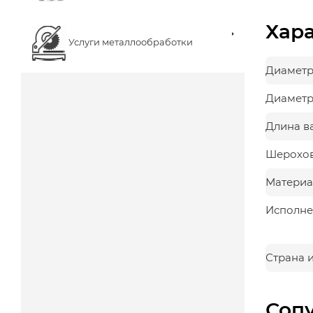
Хар
Услуги металлообработки
Диаметр
Диаметр
Длина ва
Шерохов
Материа
Исполне
Страна 
Соп