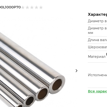
00L1000P70
Характе
Диаметр в
Диаметр в
мм
Длина вала
Шероховат
Материал
Исполнен
Все хара