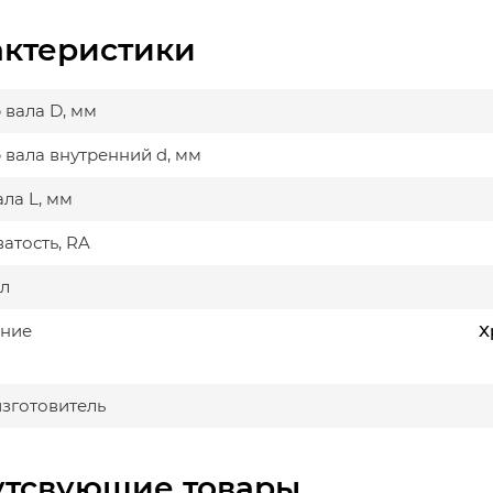
актеристики
 вала D, мм
 вала внутренний d, мм
ла L, мм
атость, RA
л
ние
Х
изготовитель
утсвующие товары