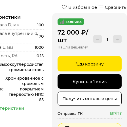
В избранное
Сравнить
ристики
Наличие
ала D, мм
100
72 000
₽
/
ала внутренний d,
70
шт
 L, мм
1000
Нашли дешевле?
ость, RA
0.15
В корзину
Высокоуглеродистая
хромистая сталь
Хромированное с
Купить в 1 клик
хромовым
ие
покрытием
твердостью HRC
Получить оптовые цены
65
ктеристики
Вт/Пт
Отправка ТК