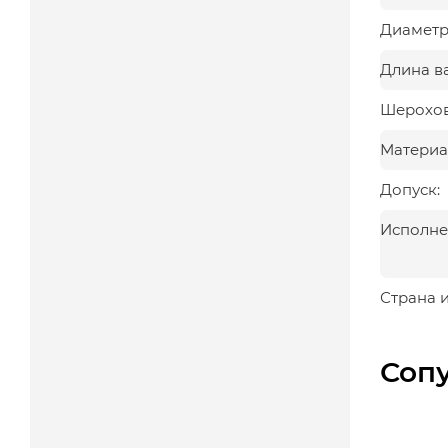
Диаметр
Длина ва
Шерохов
Материа
Допуск:
Исполне
Страна 
Соп