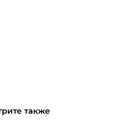
3BWAF 100L-04F-BR40-FL (3 kW, 4pol.)
чните наличие
 по запросу
трите также