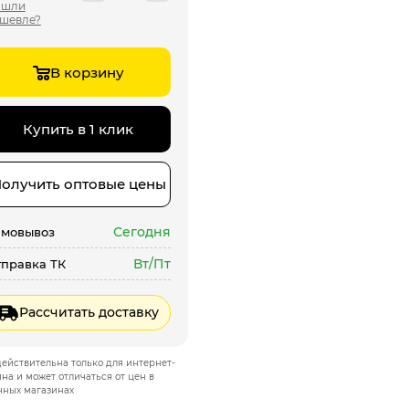
ашли
шевле?
В корзину
Купить в 1 клик
олучить оптовые цены
Сегодня
амовывоз
Вт/Пт
правка ТК
Рассчитать доставку
ействительна только для интернет-
на и может отличаться от цен в
чных магазинах