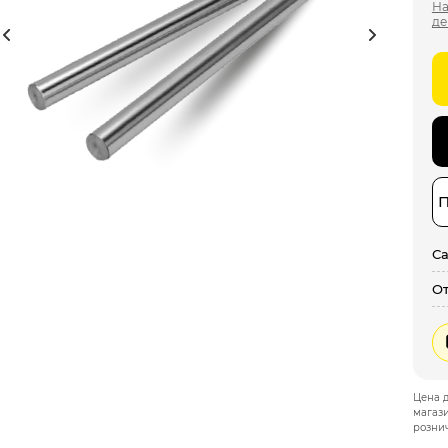
Н
де
П
С
От
Цена д
магази
розни