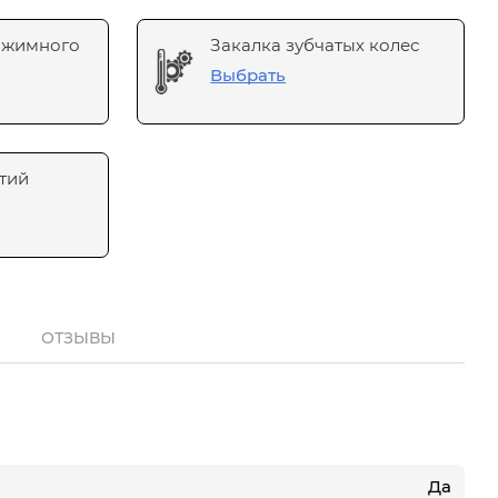
ажимного
Закалка зубчатых колес
Выбрать
тий
ОТЗЫВЫ
Да