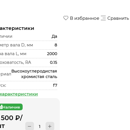
В избранное
Сравнить
актеристики
личии
Да
етр вала D, мм
8
а вала L, мм
2000
ховатость, RA
0.15
Высокоуглеродистая
ериал
хромистая сталь
ск:
f7
 характеристики
Наличие
 500
₽
/
т