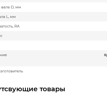
 вала D, мм
ла L, мм
атость, RA
л
ние
Х
изготовитель
утсвующие товары