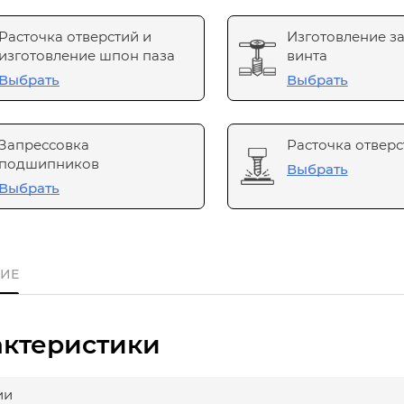
Расточка отверстий и
Изготовление з
изготовление шпон паза
винта
Выбрать
Выбрать
Запрессовка
Расточка отверс
подшипников
Выбрать
Выбрать
ИЕ
актеристики
ии