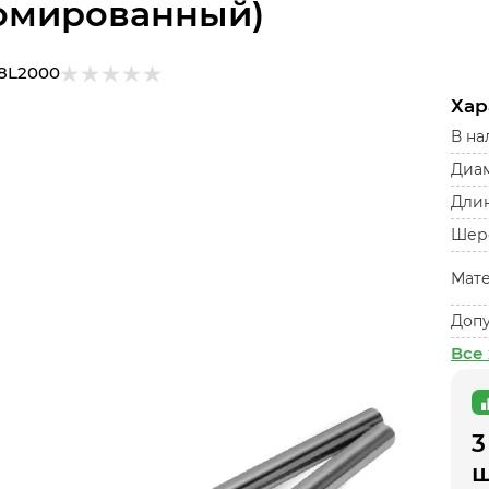
омированный)
8L2000
Хар
В на
Диам
Длин
Шеро
Мат
Допу
Все
3
ш