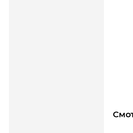
Мотор 
Уто
Цена
Смо