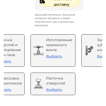
доставку
Цена действительна только для
интернет-магазина и может
отличаться от цен в розничных
магазинах
сточка
Изготовление
Зака
верстий и
зажимного
зубч
готовление
винта
коле
он паза
Выбрать
Выб
брать
прессовка
Расточка
одшипников
отверстий
брать
Выбрать