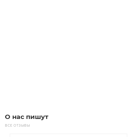
W 63 U 38 P80 B5 V6 червячный редуктор
Bonfiglioli
Уточните наличие
35 100
₽
/шт
В корзину
О нас пишут
ВСЕ ОТЗЫВЫ