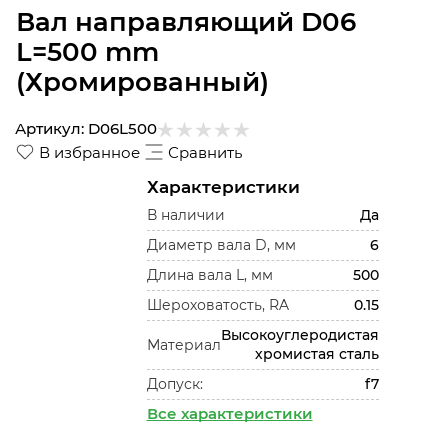
Вал направляющий D06
L=500 mm
(Хромированный)
Артикул:
D06L500
В избранное
Сравнить
Характеристики
В наличии
Да
Диаметр вала D, мм
6
Длина вала L, мм
500
Шероховатость, RA
0.15
Высокоуглеродистая
Материал
хромистая сталь
Допуск:
f7
Все характеристики