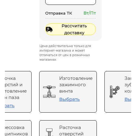
Вт/Пт
Отправка ТК
Рассчитать
доставку
Цена действительна только для
интернет-магазина и может
отличаться от цен в розничных
магазинах
сточка
Изготовление
Зака
верстий и
зажимного
зубч
готовление
винта
коле
он паза
Выбрать
Выб
брать
прессовка
Расточка
одшипников
отверстий