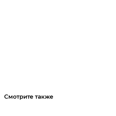
Ремень A66DELTA 1710 (GATES)
Уточните наличие
Цена по запросу
Под заказ
Смотрите также