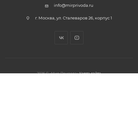
info@mirprivoda.ru
г. Москва, ул. Сталеваров 26, корпус 1
2026 © «Мир Привода»
Карта сайта
олжая использовать данный сайт,
тношении обработки персональных
обработки файлов cookies.