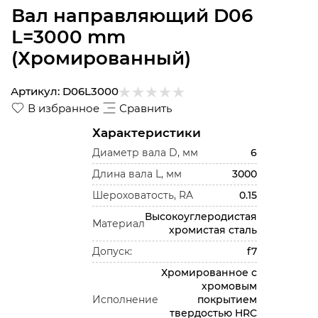
Вал направляющий D06
L=3000 mm
(Хромированный)
Артикул:
D06L3000
В избранное
Сравнить
Характеристики
Диаметр вала D, мм
6
Длина вала L, мм
3000
Шероховатость, RA
0.15
Высокоуглеродистая
Материал
хромистая сталь
Допуск:
f7
Хромированное с
хромовым
Исполнение
покрытием
твердостью HRC