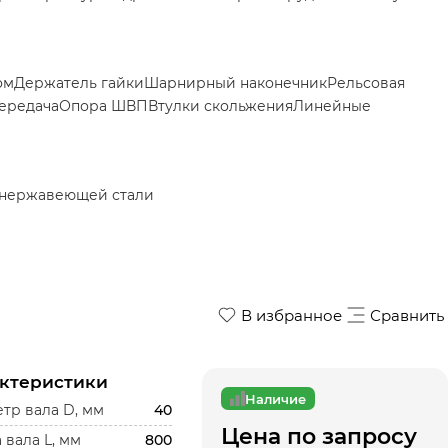
ом
Держатель гайки
Шарнирный наконечник
Рельсовая
ередача
Опора ШВП
Втулки скольжения
Линейные
 нержавеющей стали
В избранное
Сравнить
ктеристики
Наличие
тр вала D, мм
40
Цена по запросу
 вала L, мм
800