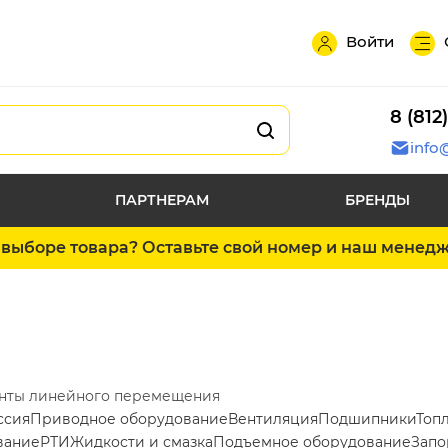
Войти
8 (812
info
ПАРТНЕРАМ
БРЕНДЫ
выборе товара? Оставьте свой номер и наш менед
нты линейного перемещения
ссия
Приводное оборудование
Вентиляция
Подшипники
Топ
вание
РТИ
Жидкости и смазка
Подъемное оборудование
Запо