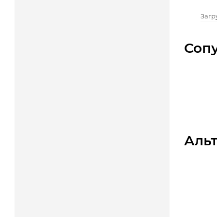
Загру
Соп
Аль