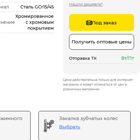
Нашли дешевле?
риал
Сталь GCr15/45
Хромированное
лнение
с хромовым
Под заказ
покрытием
Получить оптовые цены
Вт/Пт
Отправка ТК
Цена действительна только для интернет-
магазина и может отличаться от цен в
розничных магазинах
ажимного
Закалка зубчатых колес
Выбрать