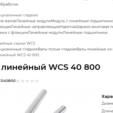
обработки
ецизионные гладкие
ие валов
Линейные модули
Модуль с линейным подшипник
яющая
Линейные направляющие
Каретка
Шарико-винтовая п
ики с фланцем
Линейные модули
Линейные подшипники
нейные серии WCS
ецизионные гладкие
Валы полые гладкие
Валы линейные из
инейный WCS 40 800
 линейный WCS 40 800
S40800
Хара
Диаме
Длина