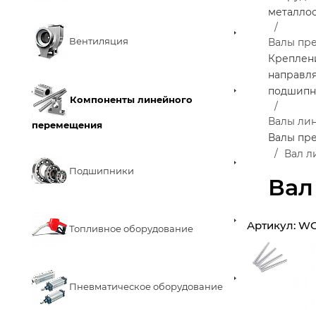
металло
Вентиляция
Валы пр
Креплен
направл
подшипн
Компоненты линейного
Валы ли
перемещения
Валы пр
Вал л
Подшипники
Вал
Артикул:
WC
Топливное оборудование
Пневматическое оборудование