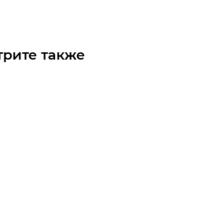
₽
/шт
трите также