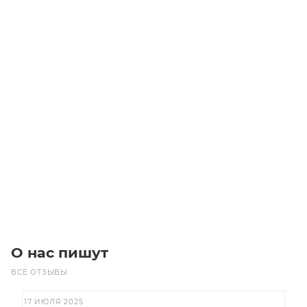
Линейный модуль YR-EGHP175F-L-3450
Уточните наличие
Цена по запросу
Под заказ
О нас пишут
ВСЕ ОТЗЫВЫ
17 ИЮЛЯ 2025