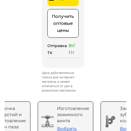
Получить
оптовые
цены
Вт/
Отправка
Пт
ТК
Цена действительна
только для интернет-
магазина и может
отличаться от цен в
розничных магазинах
сточка
Изготовление
Зака
верстий и
зажимного
зубч
готовление
винта
коле
он паза
Выбрать
Выб