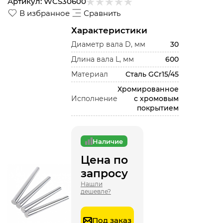
Артикул:
WCS30600
В избранное
Сравнить
Характеристики
Диаметр вала D, мм
30
Длина вала L, мм
600
Материал
Сталь GCr15/45
Хромированное
Исполнение
с хромовым
покрытием
Наличие
Цена по
запросу
Нашли
дешевле?
Под заказ