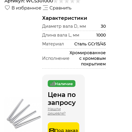
Артикул:
WCS301000
В избранное
Сравнить
Характеристики
Диаметр вала D, мм
30
Длина вала L, мм
1000
Материал
Сталь GCr15/45
Хромированное
Исполнение
с хромовым
покрытием
Наличие
Цена по
запросу
Нашли
дешевле?
Под заказ