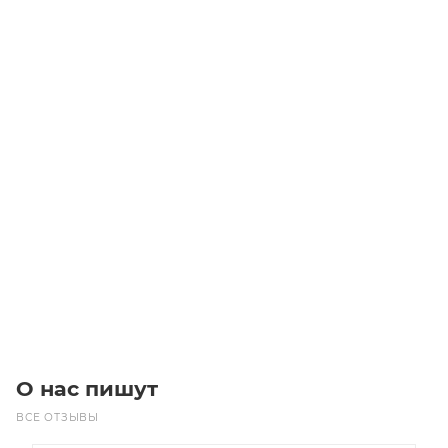
PM7646/24 3010M24 MICROV Ремень (Gates)
Уточните наличие
Цена по запросу
Под заказ
О нас пишут
ВСЕ ОТЗЫВЫ