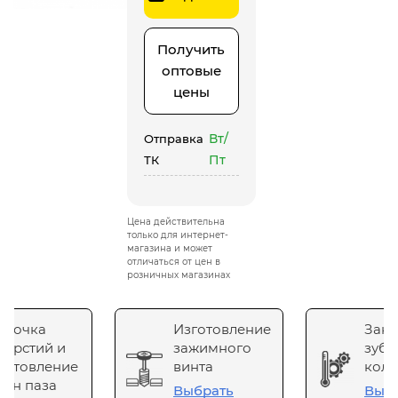
Получить
оптовые
цены
Вт/
Отправка
Пт
ТК
Цена действительна
только для интернет-
магазина и может
отличаться от цен в
розничных магазинах
сточка
Изготовление
Зака
верстий и
зажимного
зубч
готовление
винта
коле
он паза
Выбрать
Выб