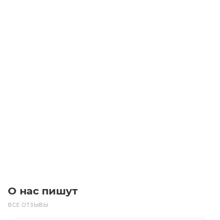
Цилиндрический роликовый подшипник NJ2212 ETN
Уточните наличие
Цена по запросу
Под заказ
О нас пишут
ВСЕ ОТЗЫВЫ