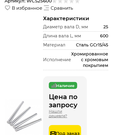
Артикул:
WCS25600
В избранное
Сравнить
Характеристики
Диаметр вала D, мм
25
Длина вала L, мм
600
Материал
Сталь GCr15/45
Хромированное
Исполнение
с хромовым
покрытием
Наличие
Цена по
запросу
Нашли
дешевле?
Под заказ