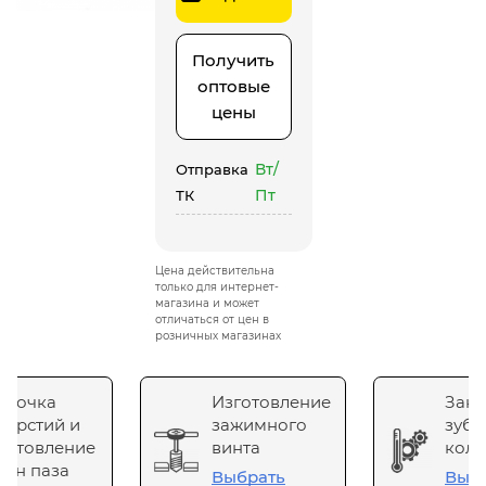
Получить
оптовые
цены
Вт/
Отправка
Пт
ТК
Цена действительна
только для интернет-
магазина и может
отличаться от цен в
розничных магазинах
сточка
Изготовление
Зака
верстий и
зажимного
зубч
готовление
винта
коле
он паза
Выбрать
Выб