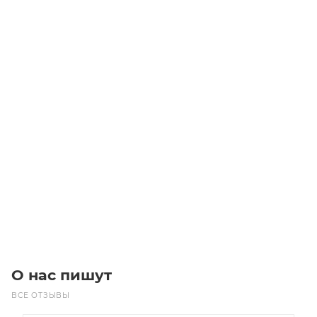
Электродвигатель трехфазный AGM2E 132 S 2a (5.5/3000)
Уточните наличие
Цена по запросу
Под заказ
О нас пишут
ВСЕ ОТЗЫВЫ