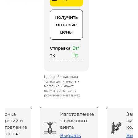
Получить
оптовые
цены
Вт/
Отправка
Пт
ТК
Цена действительна
только для интернет-
магазина и может
отличаться от цен в
розничных магазинах
сточка
Изготовление
Зака
верстий и
зажимного
зубч
готовление
винта
коле
он паза
Выбрать
Выб