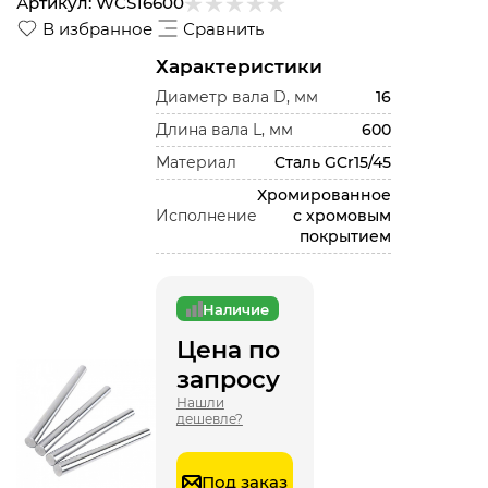
Артикул:
WCS16600
В избранное
Сравнить
Характеристики
Диаметр вала D, мм
16
Длина вала L, мм
600
Материал
Сталь GCr15/45
Хромированное
Исполнение
с хромовым
покрытием
Наличие
Цена по
запросу
Нашли
дешевле?
Под заказ