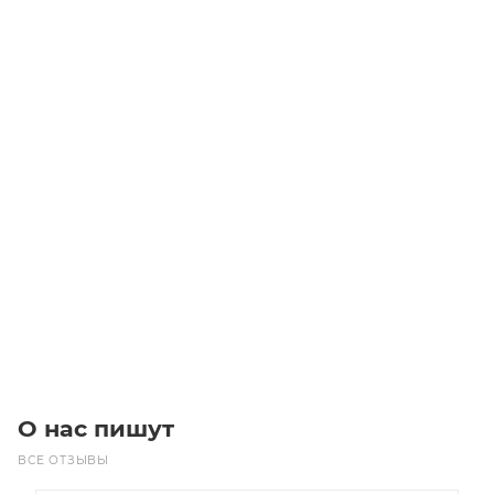
Вал линейный WC 12 500
Уточните наличие
Цена по запросу
Под заказ
О нас пишут
ВСЕ ОТЗЫВЫ