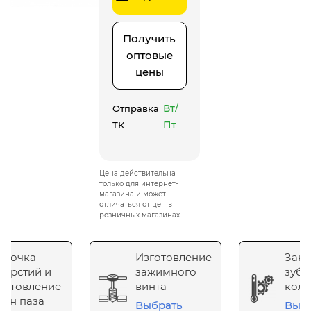
Получить
оптовые
цены
Вт/
Отправка
Пт
ТК
Цена действительна
только для интернет-
магазина и может
отличаться от цен в
розничных магазинах
сточка
Изготовление
Зака
верстий и
зажимного
зубч
готовление
винта
коле
он паза
Выбрать
Выб