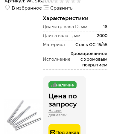
Артикул:
WCS162000
В избранное
Сравнить
Характеристики
Диаметр вала D, мм
16
Длина вала L, мм
2000
Материал
Сталь GCr15/45
Хромированное
Исполнение
с хромовым
покрытием
Наличие
Цена по
запросу
Нашли
дешевле?
Под заказ