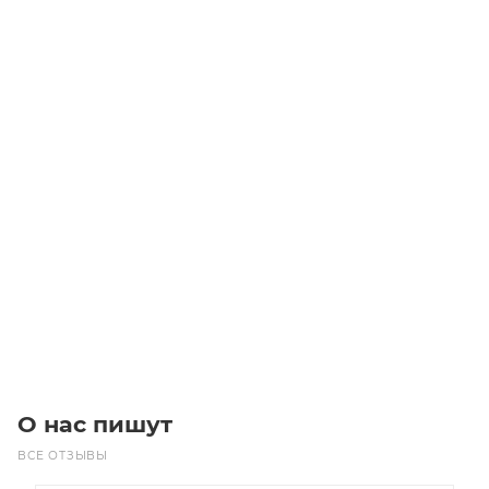
B-NMD 32/210D/A Центробежные насосы
Уточните наличие
Цена по запросу
Под заказ
О нас пишут
ВСЕ ОТЗЫВЫ