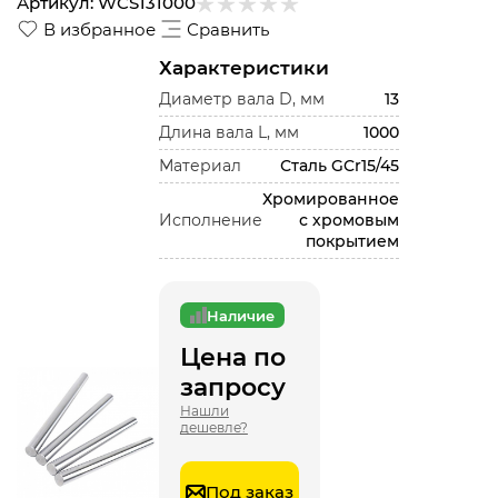
Артикул:
WCS131000
В избранное
Сравнить
Характеристики
Диаметр вала D, мм
13
Длина вала L, мм
1000
Материал
Сталь GCr15/45
Хромированное
Исполнение
с хромовым
покрытием
Наличие
Цена по
запросу
Нашли
дешевле?
Под заказ