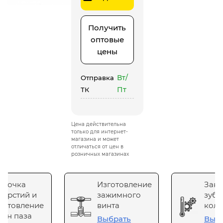
Получить
оптовые
цены
Вт/
Отправка
Пт
ТК
Цена действительна
только для интернет-
магазина и может
отличаться от цен в
розничных магазинах
сточка
Изготовление
Зака
верстий и
зажимного
зубч
готовление
винта
коле
он паза
Выбрать
Выб