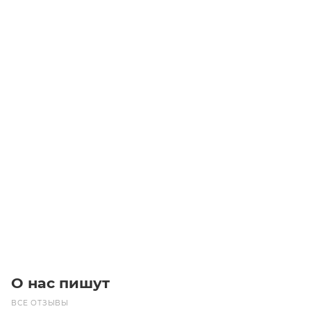
Пневмофитинг цанговый L-образный с внутренней
резьбой PLF 8-02 (R1/4")
Уточните наличие
Цена по запросу
Под заказ
О нас пишут
ВСЕ ОТЗЫВЫ