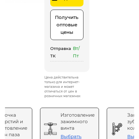
Получить
оптовые
цены
Вт/
Отправка
Пт
ТК
Цена действительна
только для интернет-
магазина и может
отличаться от цен в
розничных магазинах
сточка
Изготовление
Зака
верстий и
зажимного
зубч
готовление
винта
коле
он паза
Выбрать
Выб