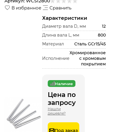
Артикул:
WCS12800
В избранное
Сравнить
Характеристики
Диаметр вала D, мм
12
Длина вала L, мм
800
Материал
Сталь GCr15/45
Хромированное
Исполнение
с хромовым
покрытием
Наличие
Цена по
запросу
Нашли
дешевле?
Под заказ