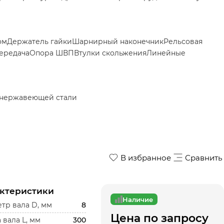
ом
Держатель гайки
Шарнирный наконечник
Рельсовая
ередача
Опора ШВП
Втулки скольжения
Линейные
 нержавеющей стали
В избранное
Сравнить
ктеристики
Наличие
тр вала D, мм
8
Цена по запросу
 вала L, мм
300