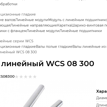
обработки
ецизионные гладкие
ие валов
Линейные модули
Модуль с линейным подшипник
яющая
Линейные направляющие
Каретка
Шарико-винтовая п
ики с фланцем
Линейные модули
Линейные подшипники
нейные серии WCS
ецизионные гладкие
Валы полые гладкие
Валы линейные из
инейный WCS 08 300
 линейный WCS 08 300
S08300
Хара
Диаме
Длина