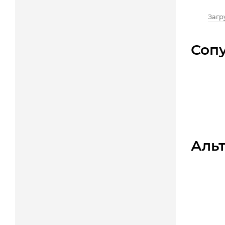
Загру
Соп
Аль