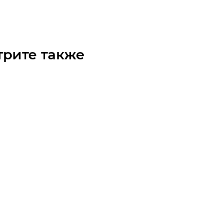
₽
/шт
трите также