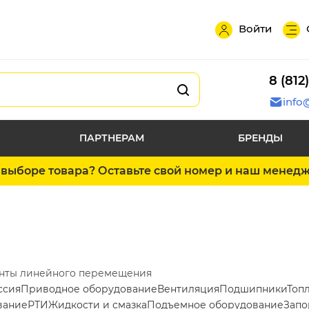
Войти
8 (812
info
ПАРТНЕРАМ
БРЕНДЫ
выборе товара? Оставьте свой номер и наш менед
нты линейного перемещения
ссия
Приводное оборудование
Вентиляция
Подшипники
Топ
вание
РТИ
Жидкости и смазка
Подъемное оборудование
Запо