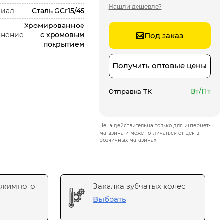
Нашли дешевле?
риал
Сталь GCr15/45
Хромированное
лнение
с хромовым
Под заказ
покрытием
Получить оптовые цены
Вт/Пт
Отправка ТК
Цена действительна только для интернет-
магазина и может отличаться от цен в
розничных магазинах
ажимного
Закалка зубчатых колес
Выбрать