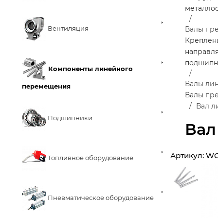
металло
Вентиляция
Валы пр
Креплен
направл
подшипн
Компоненты линейного
Валы ли
перемещения
Валы пр
Вал л
Подшипники
Вал
Артикул:
WC
Топливное оборудование
Пневматическое оборудование