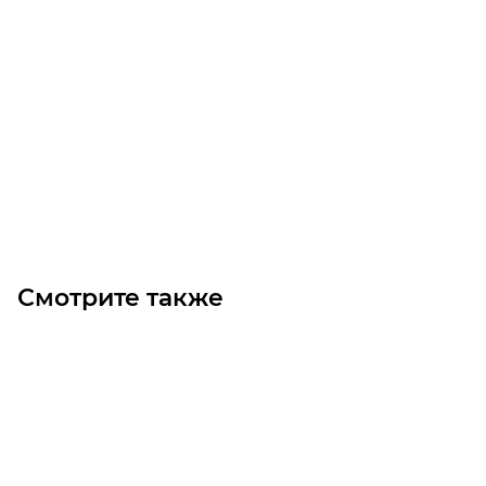
T10-1750-25 Ремень (Gates)
Уточните наличие
Цена по запросу
Под заказ
Смотрите также