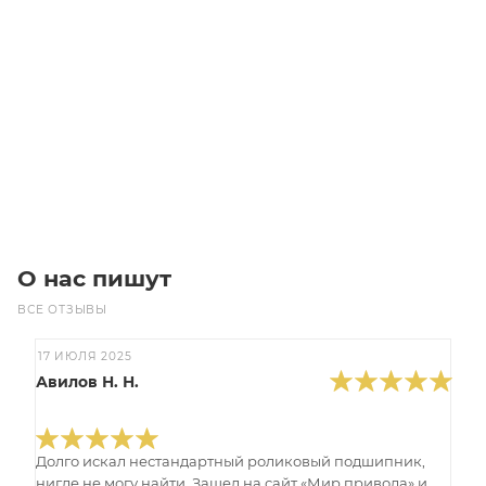
Звездочка 24B-1 со ступицей, под расточку, Z=8
Много
1 900
₽
/шт
В корзину
О нас пишут
ВСЕ ОТЗЫВЫ
17 ИЮЛЯ 2025
Авилов Н. Н.
Долго искал нестандартный роликовый подшипник,
нигде не могу найти. Зашел на сайт «Мир привода» и