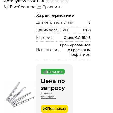
Артикул:
WCS081200
В избранное
Сравнить
Характеристики
Диаметр вала D, мм
8
Длина вала L, мм
1200
Материал
Сталь GCr15/45
Хромированное
Исполнение
с хромовым
покрытием
Наличие
Цена по
запросу
Нашли
дешевле?
Под заказ