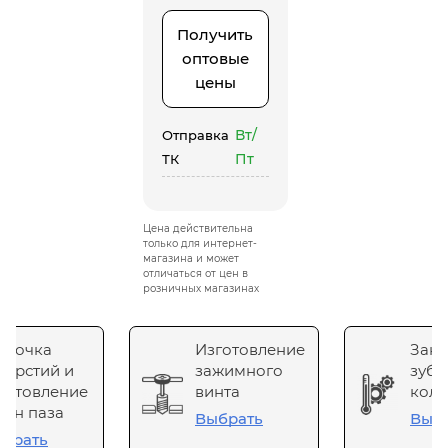
Получить
оптовые
цены
Вт/
Отправка
Пт
ТК
Цена действительна
только для интернет-
магазина и может
отличаться от цен в
розничных магазинах
сточка
Изготовление
Зака
верстий и
зажимного
зубч
готовление
винта
коле
он паза
Выбрать
Выб
брать